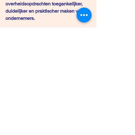
overheidsopdrachten toegankelijker, 
duidelijker en praktischer maken voor 
ondernemers.
Wil jij als beroepsvereniging, 
ondernemersorganisatie of gemeente 
ook een infosessie, webinar of 
opleiding organiseren rond:
overheidsopdrachten
kmo-vriendelijk aanbesteden
samenwerken met de overheid
praktische tips voor ondernemers
Dan denken wij graag mee.