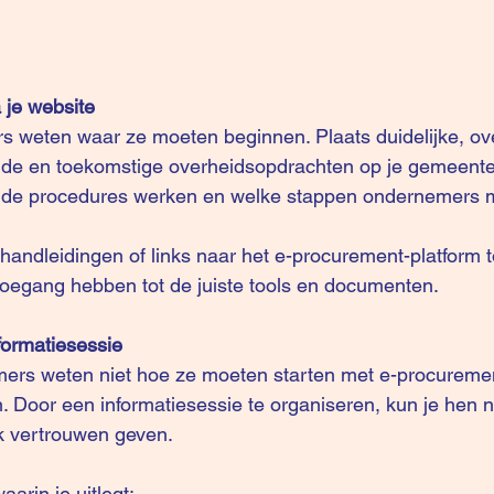
a je website
 weten waar ze moeten beginnen. Plaats duidelijke, over
nde en toekomstige overheidsopdrachten op je gemeentel
e de procedures werken en welke stappen ondernemers m
 handleidingen of links naar het e-procurement-platform t
oegang hebben tot de juiste tools en documenten.  
formatiesessie
mers weten niet hoe ze moeten starten met e-procuremen
. Door een informatiesessie te organiseren, kun je hen ni
 vertrouwen geven.  
rin je uitlegt:  