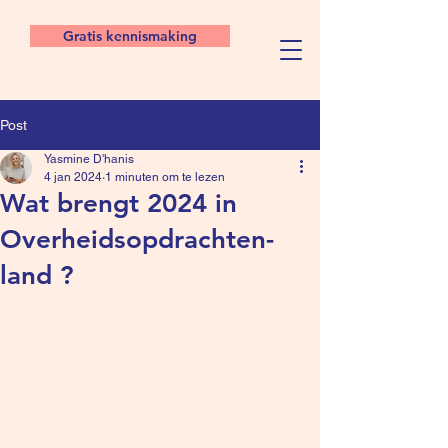
Gratis kennismaking
Post
Yasmine D'hanis
4 jan 2024
1 minuten om te lezen
Wat brengt 2024 in
Overheidsopdrachten-
land ?